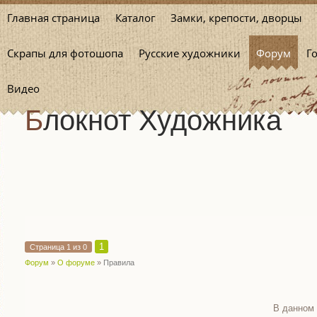
Главная страница
Каталог
Замки, крепости, дворцы
Скрапы для фотошопа
Русские художники
Форум
Г
Видео
Блокнот Художника
1
Страница
1
из
0
Форум
»
О форуме
»
Правила
В данном