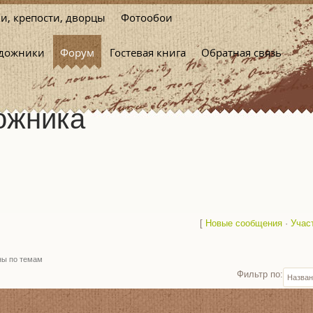
и, крепости, дворцы
Фотообои
удожники
Форум
Гостевая книга
Обратная связь
дожника
[
Новые сообщения
·
Учас
ны по темам
Фильтр по: