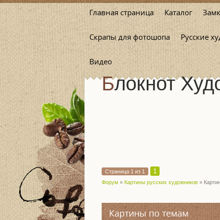
Главная страница
Каталог
Замк
Скрапы для фотошопа
Русские х
Видео
Блокнот Ху
1
Страница
1
из
1
Форум
»
Картины русских художников
»
Карти
Картины по темам