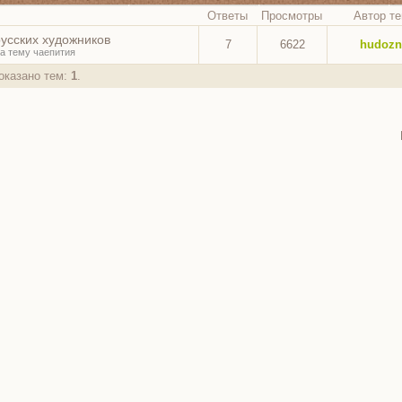
Ответы
Просмотры
Автор т
русских художников
7
6622
hudozn
а тему чаепития
показано тем:
1
.